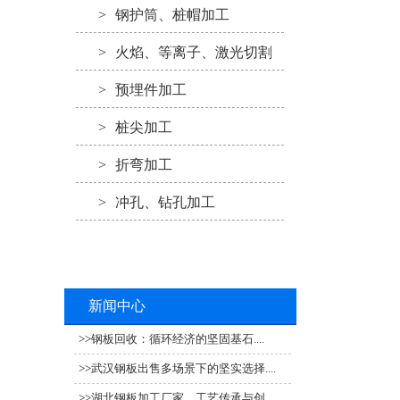
>
钢护筒、桩帽加工
>
火焰、等离子、激光切割
>
预埋件加工
>
桩尖加工
>
折弯加工
>
冲孔、钻孔加工
新闻中心
>>
钢板回收：循环经济的坚固基石....
>>
武汉钢板出售多场景下的坚实选择....
>>
湖北钢板加工厂家，工艺传承与创....