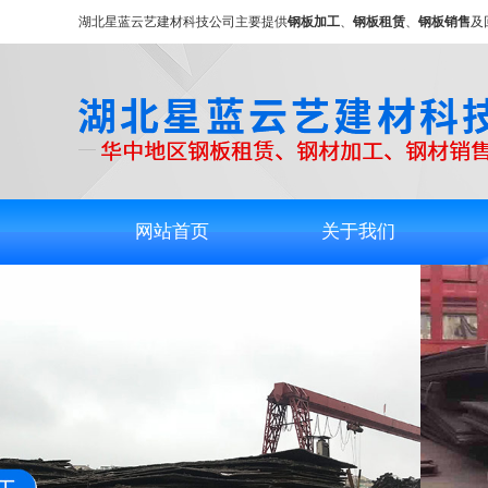
湖北星蓝云艺建材科技公司主要提供
钢板加工
、
钢板租赁
、
钢板销售
及
网站首页
关于我们