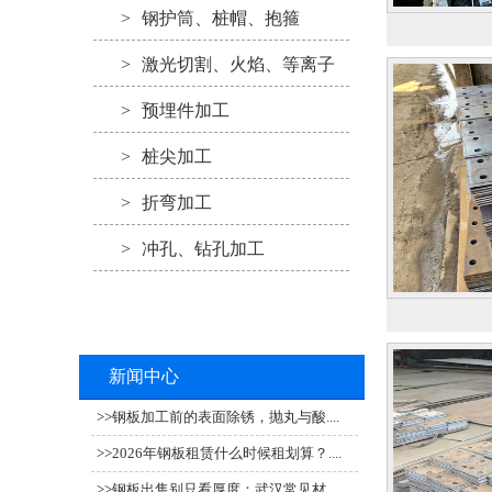
>
钢护筒、桩帽、抱箍
>
激光切割、火焰、等离子
>
预埋件加工
>
桩尖加工
>
折弯加工
>
冲孔、钻孔加工
新闻中心
>>
钢板加工前的表面除锈，抛丸与酸....
>>
2026年钢板租赁什么时候租划算？....
>>
钢板出售别只看厚度：武汉常见材....